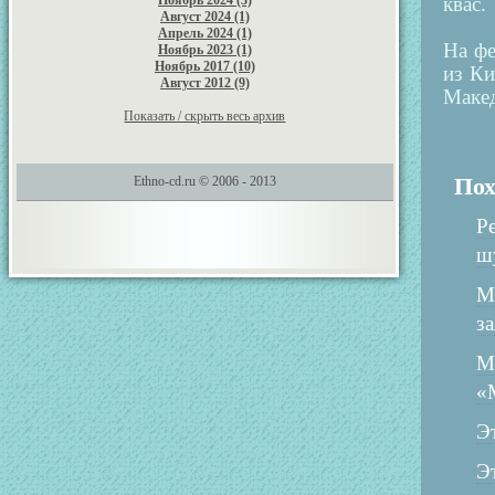
Ноябрь 2024 (3)
квас.
Август 2024 (1)
Апрель 2024 (1)
На фе
Ноябрь 2023 (1)
Ноябрь 2017 (10)
из Ки
Август 2012 (9)
Маке
Показать / скрыть весь архив
Ethno-cd.ru © 2006 - 2013
Пох
Р
ш
М
з
М
«
Э
Э