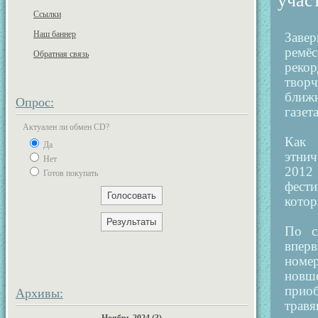
учас
Ссылки
Наш баннер
Завер
ремё
Обратная связь
рекор
творч
ближн
Опрос:
газет
Актуален ли обмен CD?
Как 
Да
этнич
Нет
2012
Готов покупать
фести
котор
По с
вперв
номе
новш
приоб
Архивы:
трав