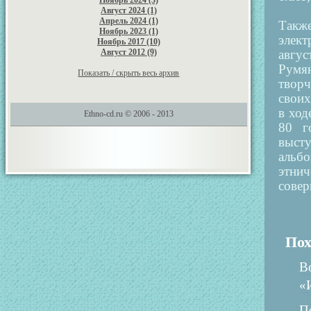
Ноябрь 2024 (3)
Август 2024 (1)
Апрель 2024 (1)
Также
Ноябрь 2023 (1)
элект
Ноябрь 2017 (10)
Август 2012 (9)
авгус
Румя
Показать / скрыть весь архив
творч
своих
в ход
Ethno-cd.ru © 2006 - 2013
80 г
выст
альбо
этни
сове
Пох
В
«
П