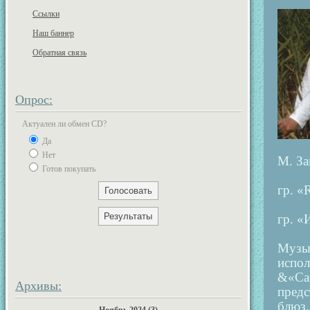
Ссылки
Наш баннер
Обратная связь
Опрос:
Актуален ли обмен CD?
Да
Нет
М. За
Готов покупать
гр. «
гр. «
Музы
испол
&«Са
Архивы:
предс
блюз,