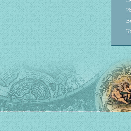
И
В
К