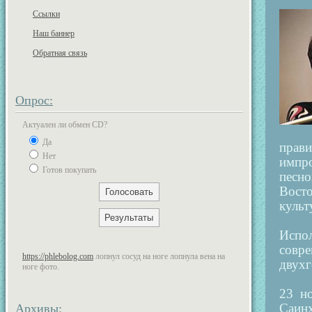
Ссылки
Наш баннер
Обратная связь
Опрос:
Актуален ли обмен CD?
Да
прави
Нет
импро
Готов покупать
песн
Восто
культ
Испол
совр
https://phlebolog.com
лопнул сосуд на ноге лопнула вена на
двухг
ноге фото.
23 н
Архивы:
Саин