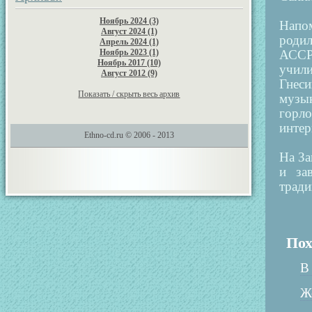
Ноябрь 2024 (3)
Напо
Август 2024 (1)
родил
Апрель 2024 (1)
Ноябрь 2023 (1)
АССР
Ноябрь 2017 (10)
учили
Август 2012 (9)
Гнеси
Показать / скрыть весь архив
музык
горло
интер
Ethno-cd.ru © 2006 - 2013
На За
и за
тради
Пох
В
Ж