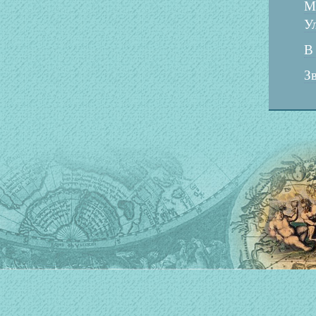
М
Ул
В
З