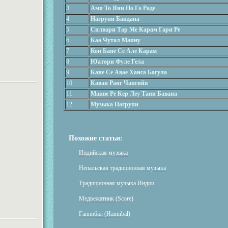
3
Ами То Яни Но Го Раде
4
Нагрупи Бандана
5
Силвари Тар Ме Карам Гари Ре
6
Каа Чутал Маину
7
Кон Бане Се Але Карам
8
Юатори Фуле Гела
9
Кане Се Авае Ханса Багула
10
Каван Ранг Чангийя
11
Манве Ре Кер Леу Тани Бавана
12
Музыка Нагрупи
Похожие статьи:
Индийская музыка
Непальская традиционная музыка
Традиционная музыка Индии
Медвежатник (Score)
Ганнибал (Hannibal)