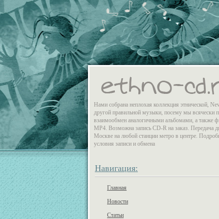
Нами собрана неплохая коллекция этнической, Ne
другой правильной музыки, посему мы всячески 
взаимообмен аналогичными альбомами, а также 
MP4. Возможна запись CD-R на заказ. Передача д
Москве на любой станции метро в центре. Подроб
условия записи и обмена
Навигация:
Главная
Новости
Статьи