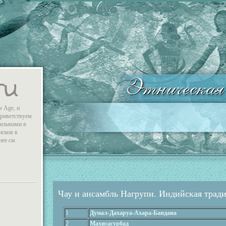
w Age, и
приветствуем
фильмами в
исков в
нее см.
Чау и ансамбль Нагрупи. Индийская трад
1
Думал-Дахаруа-Ахара-Бандана
2
Махисасурбад